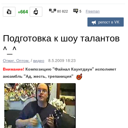
+664
80 822
5
Freeman
репост в VK
Подготовка к шоу талантов
^_^
Отжиг. Оптом.
/
видео
8.5.2009 18:23
Внимание!
Композицию "Файнал Каунтдаун" исполняет
ансамбль "Ад, жесть, трепаниция"