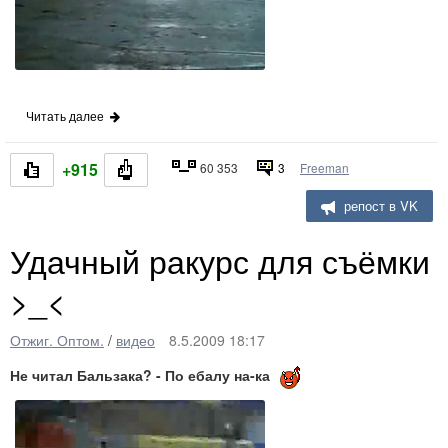
Читать далее
+915
60 353
3
Freeman
репост в VK
Удачный ракурс для съёмки
>_<
Отжиг. Оптом.
/
видео
8.5.2009 18:17
Не читал Бальзака? - По ебалу на-ка