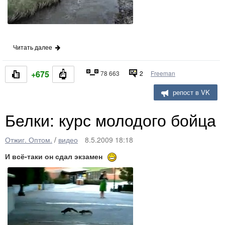
Читать далее
+675
78 663
2
Freeman
репост в VK
Белки: курс молодого бойца
Отжиг. Оптом.
/
видео
8.5.2009 18:18
И всё-таки он сдал экзамен