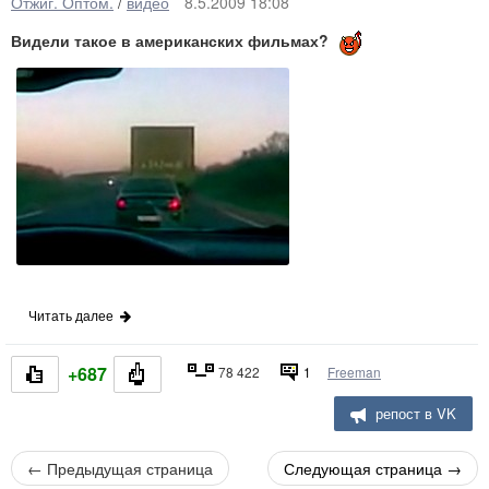
Отжиг. Оптом.
/
видео
8.5.2009 18:08
Видели такое в американских фильмах?
Читать далее
+687
78 422
1
Freeman
репост в VK
←
Предыдущая страница
Следующая страница
→