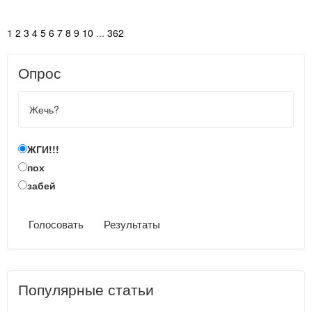
1
2
3
4
5
6
7
8
9
10
...
362
Опрос
Жечь?
ЖГИ!!!
пох
забей
Голосовать
Результаты
Популярные статьи