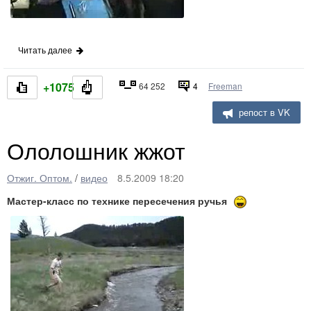
Читать далее
+1075
64 252
4
Freeman
репост в VK
Ололошник жжот
Отжиг. Оптом.
/
видео
8.5.2009 18:20
Мастер-класс по технике пересечения ручья