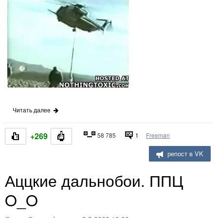
Читать далее
+269
58 785
1
Freeman
репост в VK
Аццкие дальнобои. ППЦ
O_O