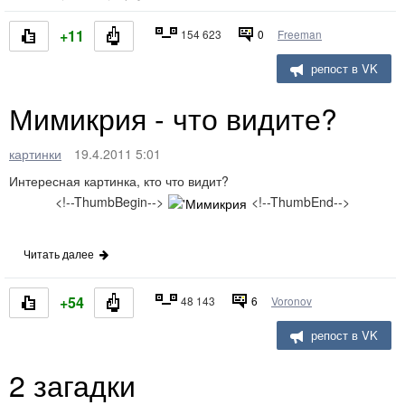
+11
154 623
0
Freeman
репост в VK
Мимикрия - что видите?
картинки
19.4.2011 5:01
Интересная картинка, кто что видит?
<!--ThumbBegin-->
<!--ThumbEnd-->
Читать далее
+54
48 143
6
Voronov
репост в VK
2 загадки