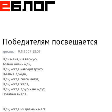
Togg
navig
Победителям посвещается
креатив
9.5.2007 18:03
Жди меня, и я вернусь.
Только очень жди,
Жди, когда наводят грусть
Желтые дожди,
Жди, когда снега метут,
Жди, когда жара,
Жди, когда других не ждут,
Позабыв вчера.
Жди, когда из дальних мест