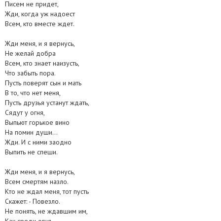
Писем не придет,
Жди, когда уж надоест
Всем, кто вместе ждет.
Жди меня, и я вернусь,
Не желай добра
Всем, кто знает наизусть,
Что забыть пора.
Пусть поверят сын и мать
В то, что нет меня,
Пусть друзья устанут ждать,
Сядут у огня,
Выпьют горькое вино
На помин души...
Жди. И с ними заодно
Выпить не спеши.
Жди меня, и я вернусь,
Всем смертям назло.
Кто не ждал меня, тот пусть
Скажет: - Повезло.
Не понять, не ждавшим им,