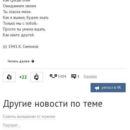
Как среди огня
Ожиданием своим
Ты спасла меня.
Как я выжил, будем знать
Только мы с тобой,-
Просто ты умела ждать,
Как никто другой.
(c) 1941 К. Симонов
Читать далее
+22
5 054
1
Freeman
репост в VK
Другие новости по теме
Советы женщинам от мужчин
Портрет...