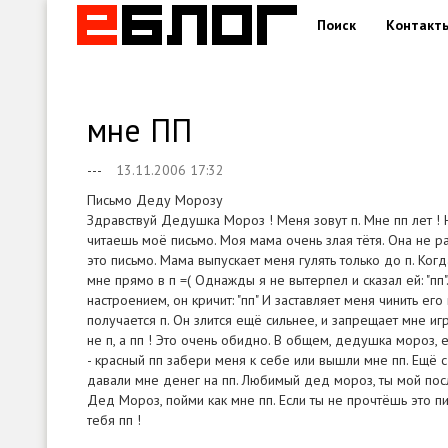
Поиск
Контакт
мне ПП
---
13.11.2006 17:32
Письмо Деду Морозу
Здравствуй Дедушка Мороз ! Меня зовут п. Мне пп лет ! Н
читаешь моё письмо. Моя мама очень злая тётя. Она не ра
это письмо. Мама выпускает меня гулять только до п. Ког
мне прямо в п =( Однажды я не вытерпел и сказал ей: "пп
настроением, он кричит: "пп" И заставляет меня чинить ег
получается п. Он злится ещё сильнее, и запрещает мне иг
не п, а пп ! Это очень обидно. В общем, дедушка мороз,
- красный пп забери меня к себе или вышли мне пп. Ещё 
давали мне денег на пп. Любимый дед мороз, ты мой пос
Дед Мороз, пойми как мне пп. Если ты не прочтёшь это п
тебя пп !