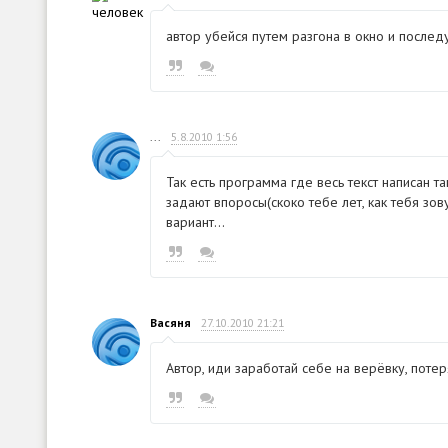
автор убейся путем разгона в окно и посл
...
5.8.2010 1:56
Так есть программа где весь текст написан т
задают впоросы(скоко тебе лет, как тебя зовут
вариант...
Васяня
27.10.2010 21:21
Автор, иди заработай себе на верёвку, потеря