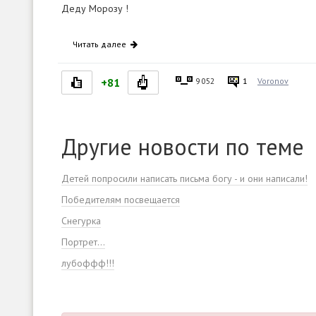
Деду Морозу !
Читать далее
+81
9 052
1
Voronov
Другие новости по теме
Детей попросили написать письма богу - и они написали!
Победителям посвещается
Снегурка
Портрет...
лубоффф!!!