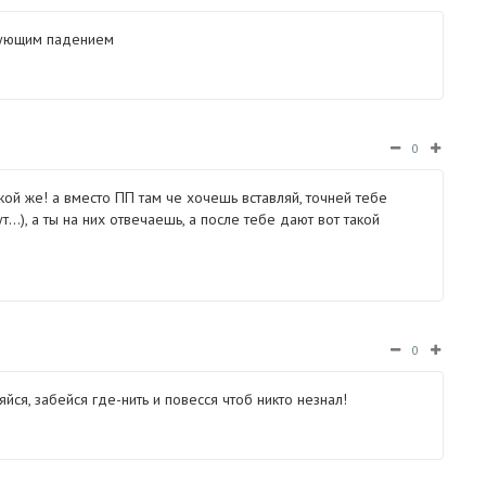
едующим падением
0
акой же! а вместо ПП там че хочешь вставляй, точней тебе
...), а ты на них отвечаешь, а после тебе дают вот такой
0
йся, забейся где-нить и повесся чтоб никто незнал!