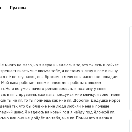
ы
Правила
е много не мало, но я верю и надеюсь в то, что ты есть и сейчас
зрешает писать мне письма тебе, и поэтому я сижу в ппе и пишу
да я её не слушаюсь, она бросает в меня пп и частенько попадает
". Мой папа работает ппом и приходя с работы с плохим
о пп. Но я не умею ничего ремонтировать, и поэтому у меня
рать в пп с друзьями. Ещё папа придумал мне кличку, и зовёт меня
 если ты не пп, то ты поймёшь как мне пп. Дорогой Дедушка мороз
сделай так, что бы близкие мне люди любили меня и почаще
ледний шанс. Я надеюсь на новый год я найду под ёлочкой пп.
исьмо или оно не дойдёт до тебя, мне пп. Помни что я верю в