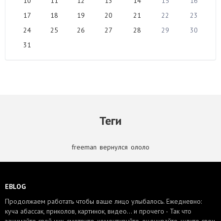
10
11
12
13
14
15
16
17
18
19
20
21
22
23
24
25
26
27
28
29
30
31
Теги
freeman
,
вернулся
,
ололо
EBLOG
Продолжаем работать чтобы ваше лицо улыбалось. Ежедневно:
куча абассак, приколов, картинок, видео... и прочего - Так что