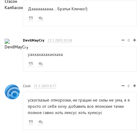
Даааааааааа... Братья Кличко!)
DevilMayCry
23.3.2009 20:08
0
уаххахахахаххаха
Cool
25.3.2009 8:37
0
ускоглазые отморозки, ни грации не силы не ума, я я
просто от себя хочу добавить все японские тачки
полное гавно хоть лексус хоть хуексус