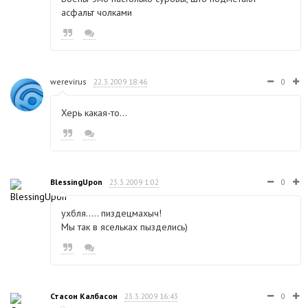
асфальт чолками
werevirus
22.3.2009 18:46
0
Херь какая-то...
BlessingUpon
23.3.2009 1:02
0
ухбля..... пиздецмахыч!
Мы так в ясельках пызделись)
Стасон Калбасон
23.3.2009 16:43
0