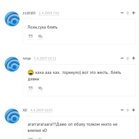
zzz0105
1.4.2009 7:02
0
Лохи,сука блять
ninja
3.4.2009 14:11
0
хаха ааа хах.. торкнуло) вот это жесть.. блять
девки
XD
4.4.2009 16:03
0
агаггагагаага!!!Даже оп ебалу толком нихто не
влепил xD