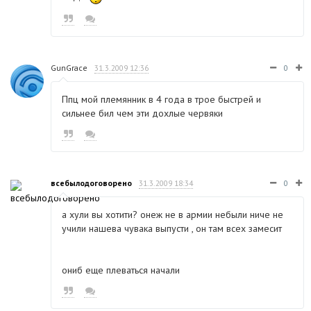
GunGrace
31.3.2009 12:36
0
Ппц мой племянник в 4 года в трое быстрей и
сильнее бил чем эти дохлые червяки
всебылодоговорено
31.3.2009 18:34
0
а хули вы хотити? онеж не в армии небыли ниче не
учили нашева чувака выпусти , он там всех замесит
ониб еще плеваться начали