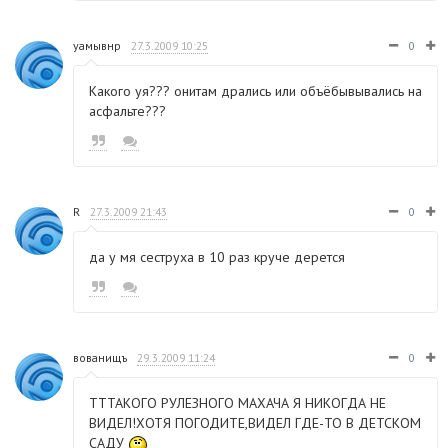
уамывнр
27.3.2009 10:25
0
Какого уя??? онитам дрались или объёбывывались на
асфальте???
R
27.3.2009 21:43
0
да у мя сеструха в 10 раз круче дерется
вованищъ
29.3.2009 11:24
0
ТТТАКОГО РУЛЕЗНОГО МАХАЧА Я НИКОГДА НЕ
ВИДЕЛ!ХОТЯ ПОГОДИТЕ,ВИДЕЛ ГДЕ-ТО В ДЕТСКОМ
САДУ