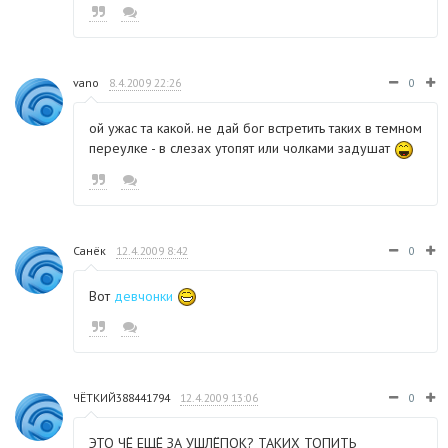
vano
8.4.2009 22:26
0
ой ужас та какой. не дай бог встретить таких в темном
переулке - в слезах утопят или чолками задушат
Санёк
12.4.2009 8:42
0
Вот
девчонки
ЧЁТКИЙ388441794
12.4.2009 13:06
0
ЭТО ЧЁ ЕЩЁ ЗА УШЛЁПОК? ТАКИХ ТОПИТЬ