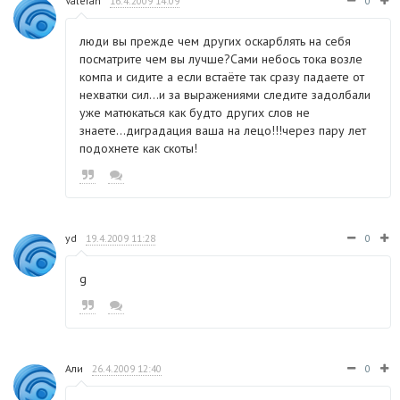
Valeran
16.4.2009 14:09
0
люди вы прежде чем других оскарблять на себя
посматрите чем вы лучше?Сами небось тока возле
компа и сидите а если встаёте так сразу падаете от
нехватки сил...и за выражениями следите задолбали
уже матюкаться как будто других слов не
знаете...диградация ваша на лецо!!!через пару лет
подохнете как скоты!
yd
19.4.2009 11:28
0
g
Али
26.4.2009 12:40
0