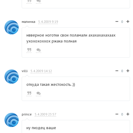
малинка
5.4.2009 9:19
0
нвверное ноготки свои поламали ахахахахахаах
ухохохоххох ржака полная
villi
5.4.2009 14:12
0
откуда такая жестокость..))
prince
5.4.2009 23:57
0
ну пиздец ваше