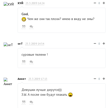
ХУЙ
25.3.2009 14:24
0
Cool
,
Чем же они так плохи? имею в виду не эмы?
seT
25.3.2009 14:54
0
суровые тюлени !
Аннет
25.3.2009 17:13
0
Девушки лучше дерутся)))
З.Ы. А после они будут плакать