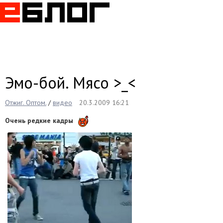
Togg
navig
Эмо-бой. Мясо >_<
Отжиг. Оптом.
/
видео
20.3.2009 16:21
Очень редкие кадры