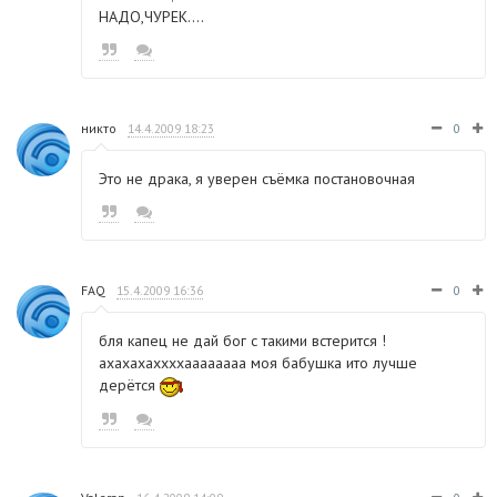
НАДО,ЧУРЕК....
никто
14.4.2009 18:23
0
Это не драка, я уверен съёмка постановочная
FAQ
15.4.2009 16:36
0
бля капец не дай бог с такими встерится !
ахахахаххххаааааааа моя бабушка ито лучше
дерётся