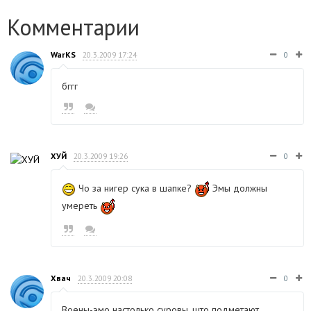
Комментарии
WarKS
20.3.2009 17:24
0
бггг
ХУЙ
20.3.2009 19:26
0
Чо за нигер сука в шапке?
Эмы должны
умереть
Хвач
20.3.2009 20:08
0
Воены-эмо настолько суровы, што подметают