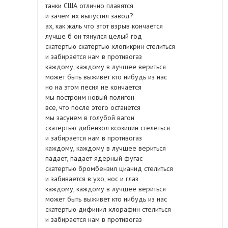
танки США отлично плавятся
и зачем их выпустил завод?
ах, как жаль что этот взрыв кончается
лучше б он тянулся целый год
скатертью скатертью хлопикрин стелиться
и забирается нам в противогаз
каждому, каждому в лучшее вериться
может быть выживет кто нибудь из нас
но на этом песня не кончается
мы построим новый полигон
все, что после этого останется
мы засунем в голубой вагон
скатертью дибензол ксозипин стелеться
и забирается нам в противогаз
каждому, каждому в лучшее вериться
падает, падает ядерный фугас
скатертью бромбензил цианид стелиться
и забивается в ухо, нос и глаз
каждому, каждому в лучшее вериться
может быть выживет кто нибудь из нас
скатертью дифинил хлорафин стелиться
и забирается нам в противогаз