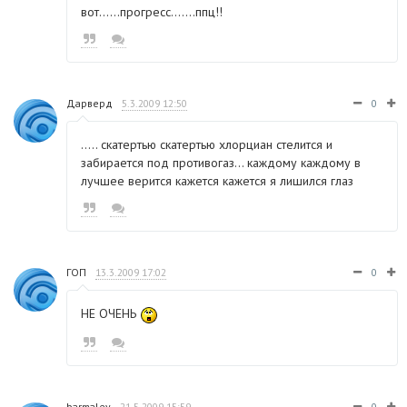
вот......прогресс.......ппц!!
Дарверд
5.3.2009 12:50
0
..... скатертью скатертью хлорциан стелится и
забирается под противогаз... каждому каждому в
лучшее верится кажется кажется я лишился глаз
ГОП
13.3.2009 17:02
0
НЕ ОЧЕНЬ
barmaley
21.5.2009 15:59
0