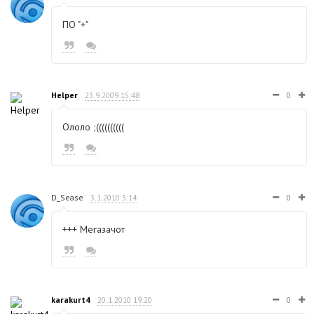
ПО "+"
Helper
23.9.2009 15:48
0
Ололо ;((((((((((
D_Sease
3.1.2010 3:14
0
+++ Мегазачот
karakurt4
20.1.2010 19:20
0