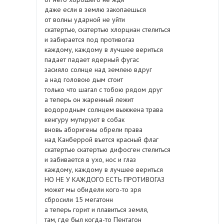
даже если в землю закопаешься
от волны ударной не уйти
скатертью, скатертью хлорциан стелиться
и забирается под противогаз
каждому, каждому в лучшее вериться
падает падает ядерный фугас
засияло солнце над землею вдруг
а над головою дым стоит
только что шагал с тобою рядом друг
а теперь он жаренный лежит
водородным солнцем выжжена трава
кенгуру мутируют в собак
вновь аборигены обрели права
над Канберрой въется красный флаг
скатертью скатертью дифосген стелиться
и забивается в ухо, нос и глаз
каждому, каждому в лучшее вериться
НО НЕ У КАЖДОГО ЕСТЬ ПРОТИВОГАЗ
может мы обидели кого-то зря
сбросили 15 мегатонн
а теперь горит и плавиться земля,
там, где был когда-то Пентагон