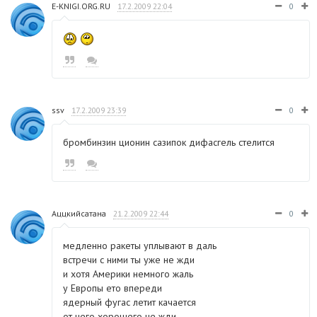
E-KNIGI.ORG.RU
17.2.2009 22:04
0
ssv
17.2.2009 23:39
0
бромбинзин ционин сазипок дифасгель стелится
Аццкийсатана
21.2.2009 22:44
0
медленно ракеты уплывают в даль
встречи с ними ты уже не жди
и хотя Америки немного жаль
у Европы ето впереди
ядерный фугас летит качается
от него хорошего не жди