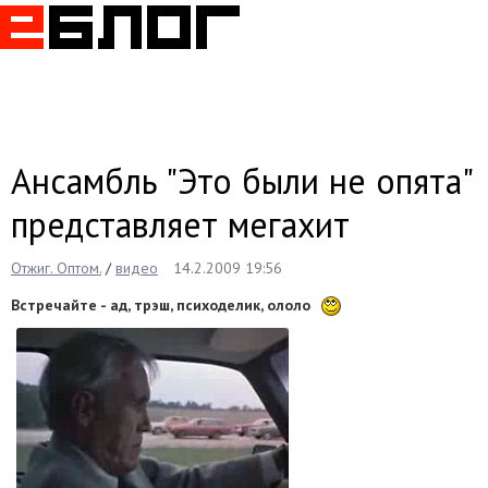
Togg
navig
Ансамбль "Это были не опята"
представляет мегахит
Отжиг. Оптом.
/
видео
14.2.2009 19:56
Встречайте - ад, трэш, психоделик, ололо