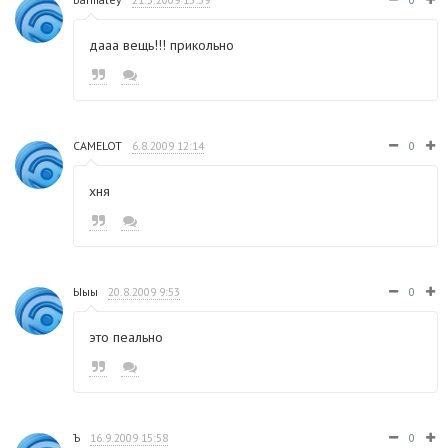
дааа вещь!!! прикольно
CAMELOT
6.8.2009 12:14
0
хня
Ыыы
20.8.2009 9:53
0
это пеально
Ъ
16.9.2009 15:58
0