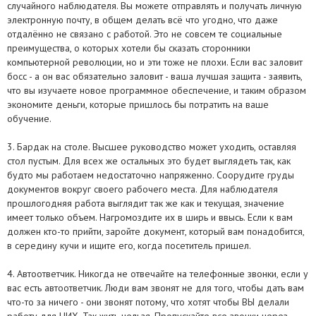
случайного наблюдателя. Вы можете отправлять и получать личную
электронную почту, в общем делать всё что угодно, что даже
отдалённо не связано с работой. Это не совсем те социальные
преимущества, о которых хотели бы сказать сторонники
компьютерной революции, но и эти тоже не плохи. Если вас заловит
босс - а он вас обязательно заловит - ваша лучшая защита - заявить,
что вы изучаете новое программное обеспечение, и таким образом
экономите деньги, которые пришлось бы потратить на ваше
обучение.
3. Бардак на столе. Высшее руководство может уходить, оставляя
стол пустым. Для всех же остальных это будет выглядеть так, как
будто мы работаем недостаточно напряженно. Соорудите груды
документов вокруг своего рабочего места. Для наблюдателя
прошлогодняя работа выглядит так же как и текущая, значение
имеет только объем. Нагромоздите их в ширь и ввысь. Если к вам
должен кто-то прийти, заройте документ, который вам понадобится,
в середину кучи и ищите его, когда посетитель пришел.
4. Автоответчик. Никогда не отвечайте на телефонные звонки, если у
вас есть автоответчик. Люди вам звонят не для того, чтобы дать вам
что-то за ничего - они звонят потому, что хотят чтобы ВЫ делали