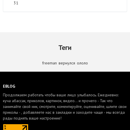
31
Теги
freeman
,
вернулся
,
ололо
EBLOG
Продолжаем работать чтобы ваше лицо улыбалось. Ежедневно:
куча абассак, приколов, картинок, видео... и прочего - Так что
занимайте свой ник, смотрите, коментируйте, оценивайте, шлите свои
приколы - , добавляете нас в закладки и заходите чаще - мы всегда
рады поднять ваше настроение!