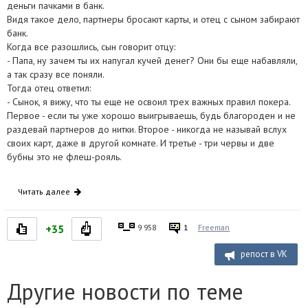
деньги пачками в банк.
Видя такое дело, партнеры бросают карты, и отец с сыном забирают
банк.
Когда все разошлись, сын говорит отцу:
- Папа, ну зачем ты их напугал кучей денег? Они бы еще набавляли,
а так сразу все поняли.
Тогда отец ответил:
- Сынок, я вижу, что ты еще не освоил трех важных правил покера.
Первое - если ты уже хорошо выигрываешь, будь благороден и не
раздевай партнеров до нитки. Второе - никогда не называй вслух
своих карт, даже в другой комнате. И третье - три червы и две
бубны это не флеш-рояль.
Читать далее
+35
9 958
1
Freeman
репост в VK
Другие новости по теме