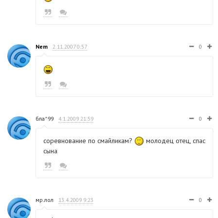
Nem
2.11.2007 0:57
0
бла^99
4.1.2009 21:59
0
соревнование по смайликам?
молодец отец, спас
сына
мр.лол
13.4.2009 9:23
0