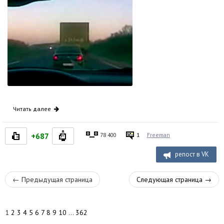
Читать далее
+687
78 400
1
Freeman
репост в VK
←
Предыдущая страница
Следующая страница
→
1
2
3
4
5
6
7
8
9
10
...
362