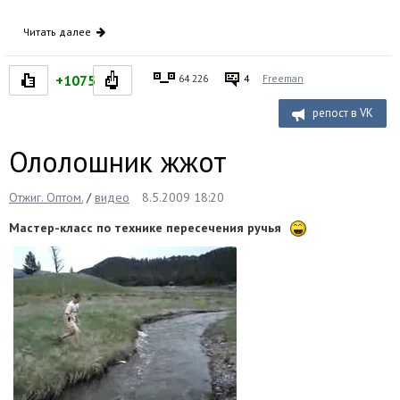
Читать далее
+1075
64 226
4
Freeman
репост в VK
Ололошник жжот
Отжиг. Оптом.
/
видео
8.5.2009 18:20
Мастер-класс по технике пересечения ручья