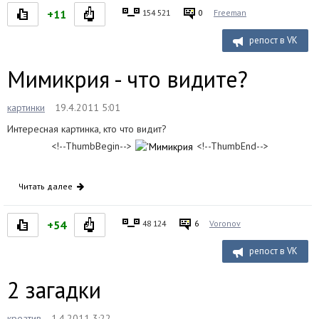
+11
154 521
0
Freeman
репост в VK
Мимикрия - что видите?
картинки
19.4.2011 5:01
Интересная картинка, кто что видит?
<!--ThumbBegin-->
<!--ThumbEnd-->
Читать далее
+54
48 124
6
Voronov
репост в VK
2 загадки
креатив
1.4.2011 3:22