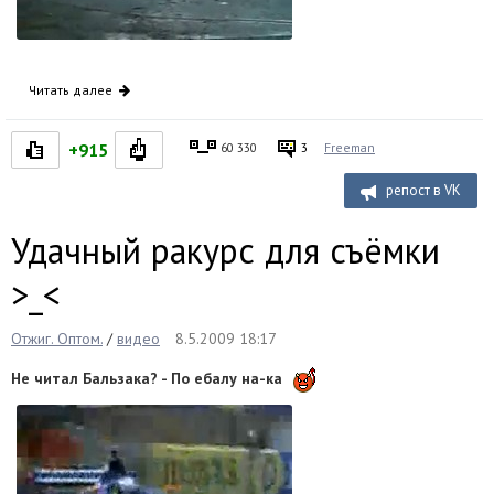
Читать далее
+915
60 330
3
Freeman
репост в VK
Удачный ракурс для съёмки
>_<
Отжиг. Оптом.
/
видео
8.5.2009 18:17
Не читал Бальзака? - По ебалу на-ка