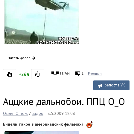
Читать далее
+269
58 764
1
Freeman
репост в VK
Аццкие дальнобои. ППЦ O_O
Отжиг. Оптом.
/
видео
8.5.2009 18:08
Видели такое в американских фильмах?