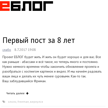
Togg
navig
Первый пост за 8 лет
слабо
8.7.2017 19:08
Проект ЕБЛОГ будет жить. И жить он будет хорошо и для вас. Все
как раньше - абассаки и всё такое, но теперь много и постоянно.
Нужно немного времени чтобы закончить обновление проекта и
разобраться с хостингом картинок и видео. И мы начнём радовать
ваши лица и делать их чуть менее суровыми. Как-то так.
Ваш заблудившийся Фриман.
Читать далее
ололо
,
freeman
,
вернулся